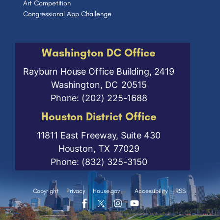
Art Competition
Congressional App Challenge
Washington DC Office
Rayburn House Office Building, 2419
Washington,
DC
20515
Phone:
(202) 225-1688
Houston District Office
11811 East Freeway, Suite 430
Houston,
TX
77029
Phone:
(832) 325-3150
Copyright
Privacy
House.gov
Accessibility
RSS